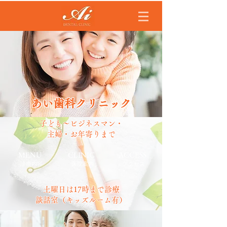
あい歯科クリニック
子ども～ビジネスマン・
主婦・お年寄りまで
MENU
​CLINIC
​ACCESS
診療内容
医院案内
​アクセス
土曜日は17時まで診療
談話室（キッズルーム有）