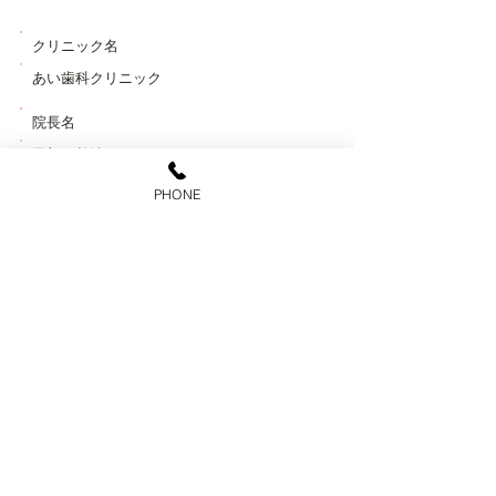
クリニック名
あい歯科クリニック
院長名
田部 眞治
PHONE
電話番号
0853-24-8020
所在地
〒693-0058 島根県出雲市矢野町160-１
駐車場
15台